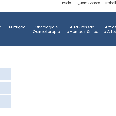
Início
Quem Somos
Traba
o
Nutrição
Oncologia e
Alta Pressão
Artro
Quimioterapia
e Hemodinãmica
e Cit