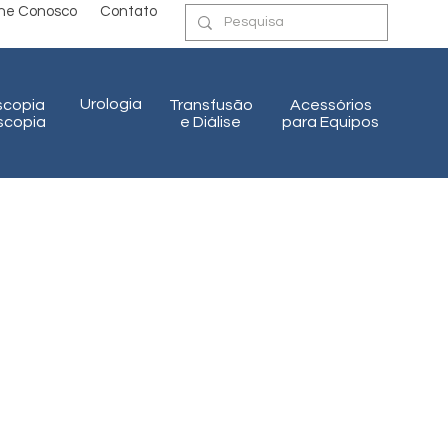
lhe Conosco
Contato
Urologia
scopia
Transfusão
Acessórios
oscopia
e Diálise
para Equipos