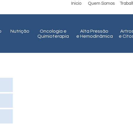
Início
Quem Somos
Traba
o
Nutrição
Oncologia e
Alta Pressão
Artro
Quimioterapia
e Hemodinãmica
e Cit