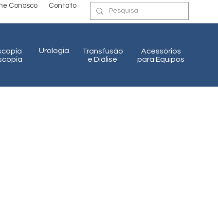
lhe Conosco
Contato
Urologia
scopia
Transfusão
Acessórios
oscopia
e Diálise
para Equipos