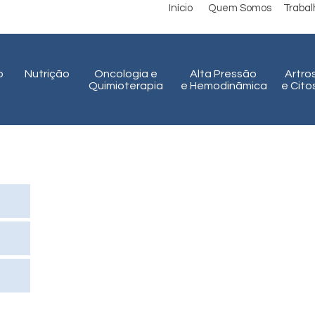
Início
Quem Somos
Traba
o
Nutrição
Oncologia e
Alta Pressão
Artro
Quimioterapia
e Hemodinãmica
e Cit