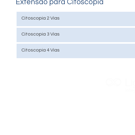
Extensão para Citoscopia
Citoscopia
2 Vias
Citos
copia 3 Vias
Citoscopia 4 Vias
Quem Somos
Trabalhe Conosco
Contato
Travessa Sué
Política de Privacidade
São Gonçalo 
© Copyright Liga Life
21 3602-838
ligalife@ligal