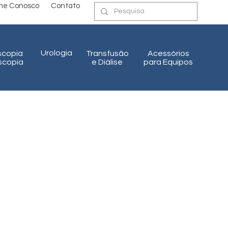
lhe Conosco
Contato
Urologia
scopia
Transfusão
Acessórios
oscopia
e Diálise
para Equipos