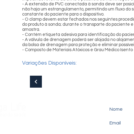
- A extensão de PVC conectada à sonda deve ser posi
não haja um estrangulamento, permitindo um fluxo do s
constante do paciente para o dispositivo.
- O clamp devem estar fechados nos seguintes proced
do produto à sonda; durante o transporte do paciente e
amostra.
- Contém etiqueta adesiva para identificação do pacient
- A válvula de drenagem poderá ser alojada no alojamen
da bolsa de drenagem para proteção e eliminar possív
- Composto de Materiais Atóxicos e Grau Médico Isento 
Variações Disponíveis:
810.100
cia, 48 -
Várzea das Moças
- RJ - CEP 24753-520