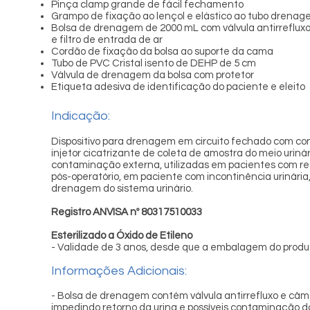
Pinça clamp grande de fácil fechamento
Grampo de fixação ao lençol e elástico ao tubo drena
Bolsa de drenagem de 2000 mL com válvula antirreflux
e filtro de entrada de ar
Cordão de fixação da bolsa ao suporte da cama
Tubo de PVC Cristal isento de DEHP de 5 cm
Válvula de drenagem da bolsa com protetor
Etiqueta adesiva de identificação do paciente e eleito
Indicação:
Dispositivo para drenagem em circuito fechado com c
injetor cicatrizante de coleta de amostra do meio uriná
contaminação externa, utilizadas em pacientes com re
pós-operatório, em paciente com incontinência urinária,
drenagem do sistema urinário.
Registro ANVISA nº 80317510033
Esterilizado a Óxido de Etileno
- Validade de 3 anos, desde que a embalagem do produt
Informações Adicionais:
- Bolsa de drenagem contém válvula antirrefluxo e câm
impedindo retorno da urina e possíveis contaminação 