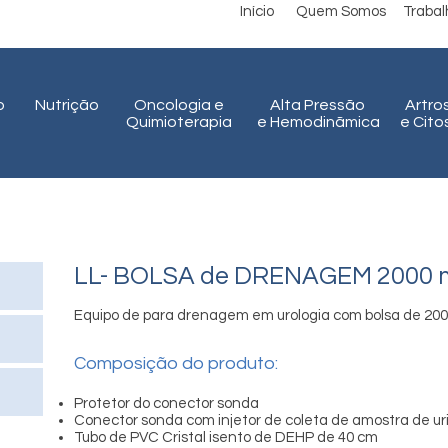
Início
Quem Somos
Traba
o
Nutrição
Oncologia e
Alta Pressão
Artro
Quimioterapia
e Hemodinãmica
e Cit
LL- BOLSA de DRENAGEM 2000 m
Equipo de para drenagem em urologia com bolsa de 200
Composição do produto:
Protetor do conector sonda
Conector sonda com injetor de coleta de amostra de ur
Tubo de PVC Cristal isento de DEHP de 40 cm