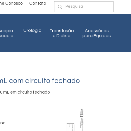
lhe Conosco
Contato
Urologia
scopia
Transfusão
Acessórios
oscopia
e Diálise
para Equipos
L com circuito fechado
0 mL em circuito fechado.
ina