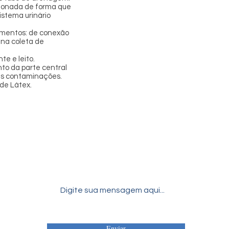
cionada de forma que
istema urinário
imentos: de conexão
 na coleta de
e e leito.
to da parte central
eis contaminações.
de Látex.
Enviar