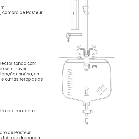
gem
o, câmara de Pasteur
onector sonda com
rio sem haver
tenção urinária, em
 e outras terapias de
o esteja intacta.
ara de Pasteur,
do tubo de drenagem.