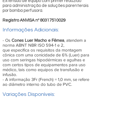
Extensão de equipo com primer reduzido
para administração de soluções parenterais
por bomba perfusora.
Registro ANVISA nº
80317510029
Informações Adicionais:
- Os
Cones Luer Macho e Fêmea
, atendem a
norma ABNT NBR ISO 594-1 e 2,
que especifica os requisitos da montagem
cônica com uma conicidade de 6% (Luer) para
uso com seringas hipodérmicas e agulhas e
com certos tipos de equipamentos para uso
médico, tais como equipos de transfusão e
infusão.
- A informação 3Fr (French) = 1,0 mm, se refere
ao diâmetro interno do tubo de PVC.
Variações Disponíveis: