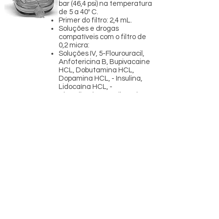
bar (46,4 psi) na temperatura
de 5 a 40º C.
Primer do filtro: 2,4 mL.
Soluções e drogas
compatíveis com o filtro de
0,2 micra:
Soluções IV, 5-Flourouracil,
Anfotericina B, Bupivacaine
HCL, Dobutamina HCL,
Dopamina HCL, - Insulina,
Lidocaína HCL, -
Nitroglicerina, Paclitaxel,
Piperacilina, e Citrato de
sódio.
Variações Disponíveis:
Quem Somos
Trabalhe Conosco
Contato