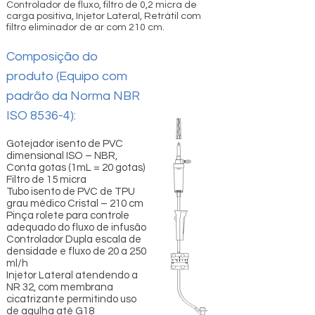
Controlador de fluxo, filtro de 0,2 micra de
carga positiva, Injetor Lateral, Retrátil com
filtro eliminador de ar com 210 cm.
Composição do
produto (Equipo com
padrão da Norma NBR
ISO 8536-4):
Gotejador isento de PVC
dimensional ISO – NBR,
Conta gotas (1mL = 20 gotas)
Filtro de 15 micra
Tubo isento de PVC de TPU
grau médico Cristal – 210 cm
Pinça rolete para controle
adequado do fluxo de infusão
Controlador Dupla escala de
densidade e fluxo de 20 a 250
ml/h
Injetor Lateral atendendo a
NR 32, com membrana
cicatrizante permitindo uso
de agulha até G18