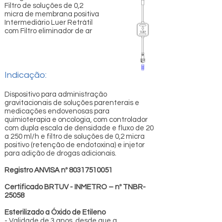
Filtro de soluções de 0,2
micra de membrana positiva
Intermediário Luer Retrátil
com Filtro eliminador de ar
Indicação:
Dispositivo para administração
gravitacionais de soluções parenterais e
medicações endovenosas para
quimioterapia e oncologia, com controlador
com dupla escala de densidade e fluxo de 20
a 250 ml/h e filtro de soluções de 0,2 micra
positivo (retenção de endotoxina) e injetor
para adição de drogas adicionais.
Registro ANVISA nº
80317510051
Certificado BRTUV - INMETRO – nº TNBR-
25058
Esterilizado a Óxido de Etileno
- Validade de 3 anos, desde que a