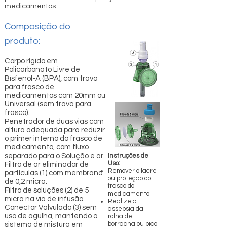
medicamentos.
Composição do
produto:
Corpo rígido em
Policarbonato Livre de
Bisfenol-A (BPA), com trava
para frasco de
medicamentos com 20mm ou
Universal (sem trava para
frasco).
Penetrador de duas vias com
altura adequada para reduzir
o primer interno do frasco de
medicamento, com fluxo
separado para o Solução e ar.
Instruções de
Uso:
Filtro de ar eliminador de
Remover o lacre
partículas (1) com membrana
ou proteção do
de 0,2 micra.
frasco do
Filtro de soluções (2) de 5
medicamento.
micra na via de infusão.
Realize a
Conector Valvulado (3) sem
assepsia da
uso de agulha, mantendo o
rolha de
borracha ou bico
sistema de mistura em