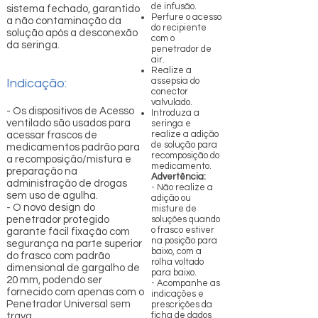
de infusão.
sistema fechado, garantido
Perfure o acesso
a não contaminação da
do recipiente
solução após a desconexão
com o
da seringa.
penetrador de
air.
Realize a
assepsia do
Indicação:
conector
valvulado.
- Os dispositivos de Acesso
Introduza a
ventilado são usados para
seringa e
realize a adição
acessar frascos de
de solução para
medicamentos padrão para
recomposição do
a recomposição/mistura e
medicamento.
preparação na
Advertência:
administração de drogas
- Não realize a
sem uso de agulha.
adição ou
- O novo design do
misture de
penetrador protegido
soluções quando
o frasco estiver
garante fácil fixação com
na posição para
segurança na parte superior
baixo, com a
do frasco com padrão
rolha voltado
dimensional de gargalho de
para baixo.
20 mm, podendo ser
- Acompanhe as
fornecido com apenas com o
indicações e
Penetrador Universal sem
prescrições da
ficha de dados
trava.