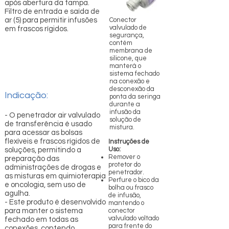
após abertura da tampa.
Filtro de entrada e saída de
ar (5) para permitir infusões
Conector
valvulado de
em frascos rígidos.
segurança,
contém
membrana de
silicone, que
manterá o
sistema fechado
na conexão e
desconexão da
Indicação:
ponta da seringa
durante a
infusão da
- O penetrador air valvulado
solução de
de transferência é usado
mistura.
para acessar as bolsas
flexíveis e frascos rígidos de
Instruções de
Uso:
soluções, permitindo a
Remover o
preparação das
protetor do
administrações de drogas e
penetrador.
as misturas em quimioterapia
Perfure o bico da
e oncologia, sem uso de
bolha ou frasco
agulha.
de infusão,
- Este produto é desenvolvido
mantendo o
para manter o sistema
conector
valvulado voltado
fechado em todas as
para frente do
conexões, contendo