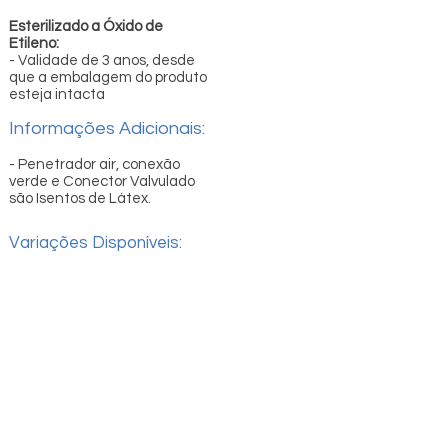
Esterilizado a Óxido de
Etileno:
- Validade de 3 anos, desde
que a embalagem do produto
esteja intacta
Informações Adicionais:
- Penetrador air, conexão
verde e Conector Valvulado
são Isentos de Látex.
Variações Disponíveis:
Quem Somos
Trabalhe Conosco