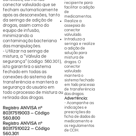
recipiente para
conector valvulado que se
facilitar a adição
fecham automaticamente
de
após as desconexões, tanto
medicamentos.
da seringa de adição de
Realize a
drogas, assim como do
assepsia do
conector
equipo de infusão,
valvulado.
minimizando a
Introduza a
contaminação bacteriana
seringa e realize
das manipulações.
a adição de
- Utilizar na seringa de
solução para
mistura, a “Válvula de
mistura de
segurança” (código: 560.301),
drogas. O
isto garantirá o sistema
conector
valvulado
fechado em todas as
manterá o
conexões do sistema de
sistema fechado
transferência e manterá a
em todo processo
segurança do usuário em
de transferência
todo o processo de mistura ou
das drogas.
retirada das drogas.
Advertência:
- Acompanhe as
Registro ANVISA nº
indicações e
prescrições da
80317519003
– Código
ficha de dados do
560.800
medicamento e
Registro ANVISA nº
os regulamentos
80317510022
– Código
de CCIH.
560.301