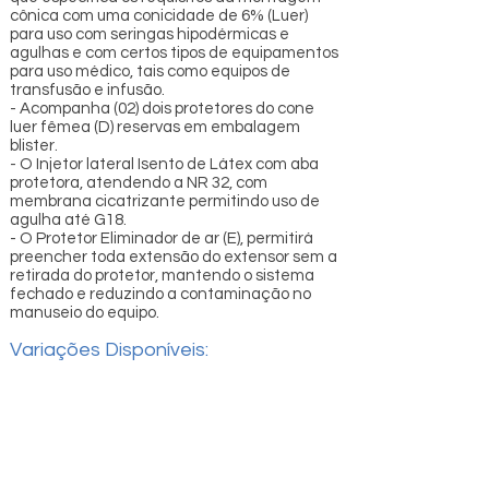
cônica com uma conicidade de 6% (Luer)
para uso com seringas hipodérmicas e
agulhas e com certos tipos de equipamentos
para uso médico, tais como equipos de
transfusão e infusão.
- Acompanha (02) dois protetores do cone
luer fêmea (D) reservas em embalagem
blister.
- O Injetor lateral Isento de Látex com aba
protetora, atendendo a NR 32, com
membrana cicatrizante permitindo uso de
agulha até G18.
- O Protetor Eliminador de ar (E), permitirá
preencher toda extensão do extensor sem a
retirada do protetor, mantendo o sistema
fechado e reduzindo a contaminação no
manuseio do equipo.
Variações Disponíveis: