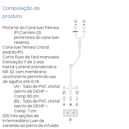
Composição do
produto:
Protetor do Cone luer Fêmea:
(F) Contém (2)
protetores do cone luer
reserva
Cone luer fêmea Cristal
padrão 6%
Corta fluxo de fácil manuseio
Derivação Y de 2 vias
Injetor Lateral atendendo a
NR 32, com membrana
cicatrizante permitindo uso
de agulha até G18
(A) - Tubo de PVC cristal
isento de DEHP –
Comp. 60 cm
(B) - Tubo de PVC cristal
isento de DEHP –
Comp. 7 cm
(03) três opções de
Intermediário Luer de
conexão ao ponto de infusão: