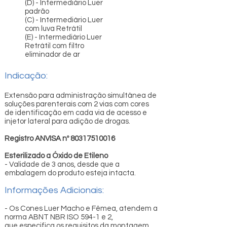
(D) - Intermediário Luer
padrão
(C) - Intermediário Luer
com luva Retrátil
(E) - Intermediário Luer
Retrátil com filtro
eliminador de ar
Indicação:
Extensão para administração simultânea de
soluções parenterais com 2 vias com cores
de identificação em cada via de acesso e
injetor lateral para adição de drogas.
Registro ANVISA nº
80317510016
Esterilizado a Óxido de Etileno
- Validade de 3 anos, desde que a
embalagem do produto esteja intacta.
Informações Adicionais:
- Os Cones Luer Macho e Fêmea, atendem a
norma ABNT NBR ISO 594-1 e 2,
que especifica os requisitos da montagem